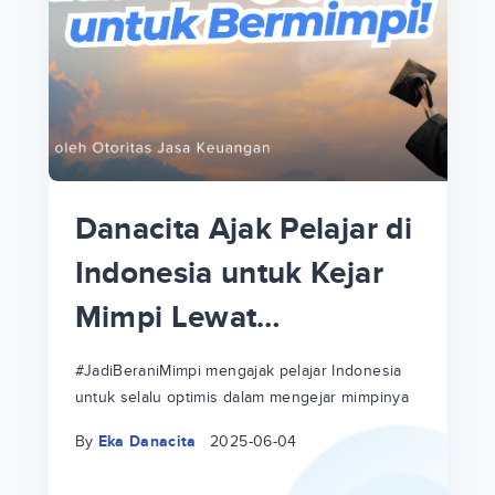
p
i
p
Danacita Ajak Pelajar di
an
Indonesia untuk Kejar
Mimpi Lewat
!
#JadiBeraniMimpi
a
at
a
#JadiBeraniMimpi mengajak pelajar Indonesia
untuk selalu optimis dalam mengejar mimpinya
ri
ri
By
Eka Danacita
2025-06-04