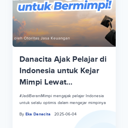
p
i
p
Danacita Ajak Pelajar di
an
Indonesia untuk Kejar
Mimpi Lewat
!
#JadiBeraniMimpi
a
at
a
#JadiBeraniMimpi mengajak pelajar Indonesia
untuk selalu optimis dalam mengejar mimpinya
ri
ri
By
Eka Danacita
2025-06-04