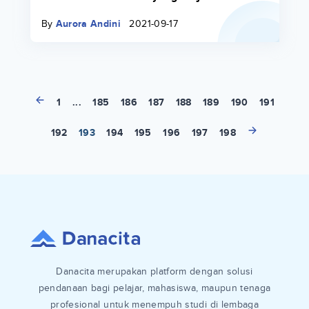
Mahasiswa dan Calon Mahasiswa
By
Aurora Andini
2021-09-17
1
...
185
186
187
188
189
190
191
192
193
194
195
196
197
198
Danacita merupakan platform dengan solusi
pendanaan bagi pelajar, mahasiswa, maupun tenaga
profesional untuk menempuh studi di lembaga