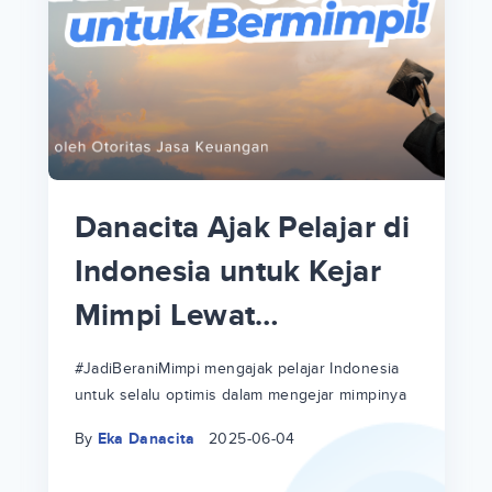
p
i
p
Danacita Ajak Pelajar di
an
Indonesia untuk Kejar
Mimpi Lewat
!
#JadiBeraniMimpi
a
at
a
#JadiBeraniMimpi mengajak pelajar Indonesia
untuk selalu optimis dalam mengejar mimpinya
ri
ri
By
Eka Danacita
2025-06-04