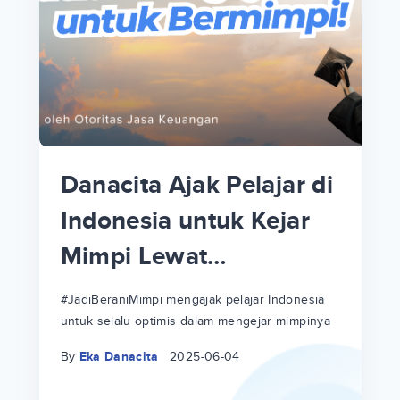
p
i
p
Danacita Ajak Pelajar di
an
Indonesia untuk Kejar
Mimpi Lewat
!
#JadiBeraniMimpi
a
at
a
#JadiBeraniMimpi mengajak pelajar Indonesia
untuk selalu optimis dalam mengejar mimpinya
ri
ri
By
Eka Danacita
2025-06-04