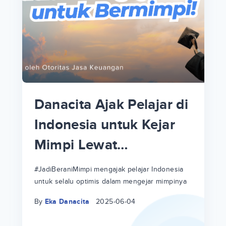
p
i
p
Danacita Ajak Pelajar di
an
Indonesia untuk Kejar
Mimpi Lewat
!
#JadiBeraniMimpi
a
at
a
#JadiBeraniMimpi mengajak pelajar Indonesia
untuk selalu optimis dalam mengejar mimpinya
ri
ri
By
Eka Danacita
2025-06-04