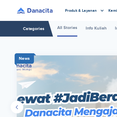
Produk & Layanan
Kemi
All Stories
Info Kuliah
I
Categories
News
r