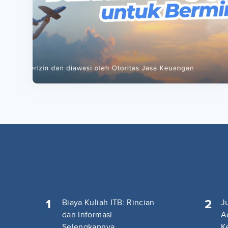
ta
ta
1
2
Biaya Kuliah ITB: Rincian
J
dan Informasi
A
Selengkapnya
K