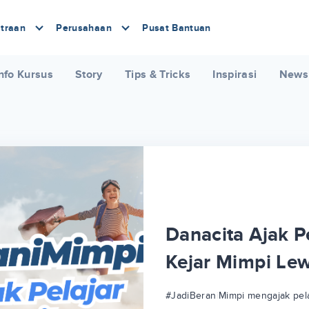
traan
Perusahaan
Pusat Bantuan
nfo Kursus
Story
Tips & Tricks
Inspirasi
News
Danacita Ajak Pe
Kejar Mimpi Le
#JadiBeraniMimpi mengajak pela