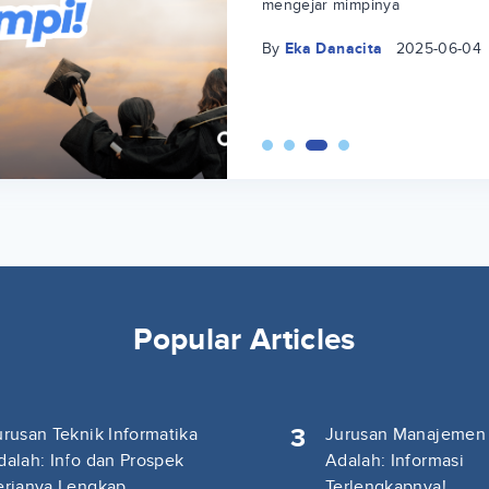
mengejar mimpinya
By
Eka Danacita
2025-06-04
Popular Articles
3
urusan Teknik Informatika
Jurusan Manajemen
dalah: Info dan Prospek
Adalah: Informasi
erjanya Lengkap
Terlengkapnya!