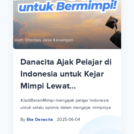
p
i
p
Danacita Ajak Pelajar di
an
Indonesia untuk Kejar
Mimpi Lewat
!
#JadiBeraniMimpi
a
at
a
#JadiBeraniMimpi mengajak pelajar Indonesia
untuk selalu optimis dalam mengejar mimpinya
ri
ri
By
Eka Danacita
2025-06-04