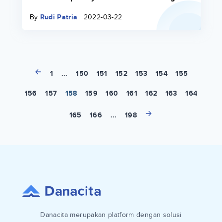
Solusi Biaya Kuliah di Universitas
By
Rudi Patria
2022-03-22
Paramadina
1
...
150
151
152
153
154
155
156
157
158
159
160
161
162
163
164
165
166
...
198
Danacita merupakan platform dengan solusi