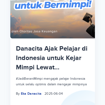
p
i
p
Danacita Ajak Pelajar di
an
Indonesia untuk Kejar
Mimpi Lewat
!
#JadiBeraniMimpi
a
at
a
#JadiBeraniMimpi mengajak pelajar Indonesia
untuk selalu optimis dalam mengejar mimpinya
ri
ri
By
Eka Danacita
2025-06-04