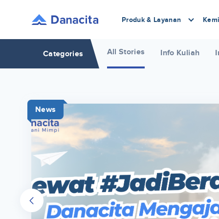
Produk & Layanan
Kemi
All Stories
Info Kuliah
I
Categories
News
r