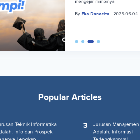
mengejar mimpinya
By
Eka Danacita
2025-06-04
Popular Articles
3
urusan Teknik Informatika
Jurusan Manajemen
dalah: Info dan Prospek
Adalah: Informasi
erjanya Lengkap
Terlengkapnya!