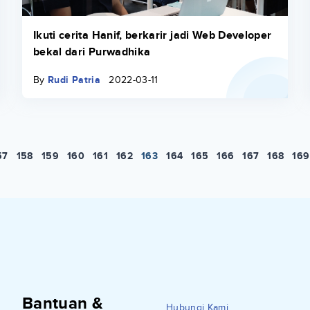
Ikuti cerita Hanif, berkarir jadi Web Developer
bekal dari Purwadhika
By
Rudi Patria
2022-03-11
57
158
159
160
161
162
163
164
165
166
167
168
169
Bantuan &
Hubungi Kami