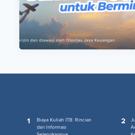
ta
ta
1
2
Biaya Kuliah ITB: Rincian
J
dan Informasi
A
Selengkapnya
K