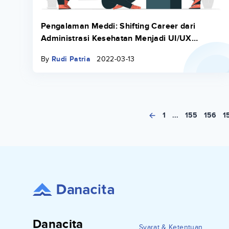
Pengalaman Meddi: Shifting Career dari
Administrasi Kesehatan Menjadi UI/UX
Research & Design Bersama Binar Academy
By
Rudi Patria
2022-03-13
1
...
155
156
1
Danacita
Syarat & Ketentuan