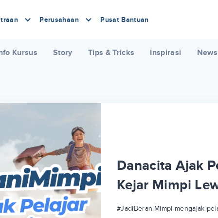
traan
Perusahaan
Pusat Bantuan
nfo Kursus
Story
Tips & Tricks
Inspirasi
News
Danacita Ajak Pe
Kejar Mimpi Le
#JadiBeraniMimpi mengajak pela