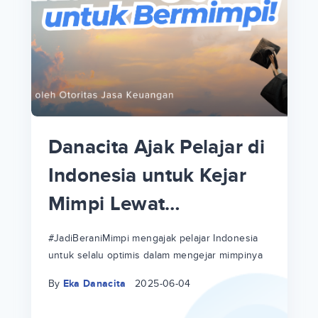
p
i
p
Danacita Ajak Pelajar di
an
Indonesia untuk Kejar
Mimpi Lewat
!
#JadiBeraniMimpi
a
at
a
#JadiBeraniMimpi mengajak pelajar Indonesia
untuk selalu optimis dalam mengejar mimpinya
ri
ri
By
Eka Danacita
2025-06-04