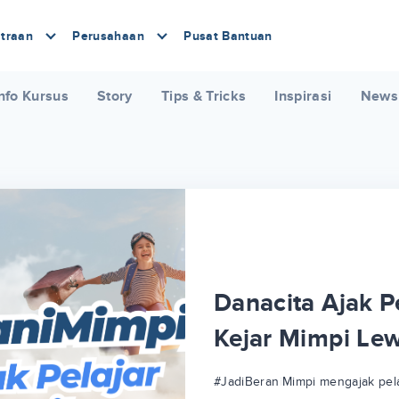
traan
Perusahaan
Pusat Bantuan
nfo Kursus
Story
Tips & Tricks
Inspirasi
News
Danacita Ajak Pe
Kejar Mimpi Le
#JadiBeraniMimpi mengajak pela