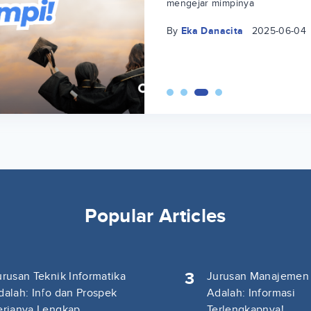
mengejar mimpinya
By
Eka Danacita
2025-06-04
Popular Articles
3
urusan Teknik Informatika
Jurusan Manajemen
dalah: Info dan Prospek
Adalah: Informasi
erjanya Lengkap
Terlengkapnya!