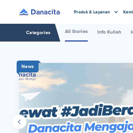
Produk & Layanan
Kemi
All Stories
Info Kuliah
I
Categories
News
r