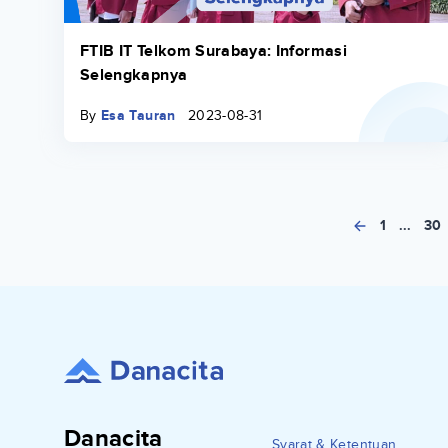
FTIB IT Telkom Surabaya: Informasi
Selengkapnya
By
Esa Tauran
2023-08-31
1
...
30
Danacita
Syarat & Ketentuan