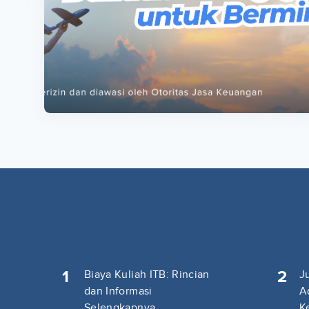
ta
ta
1
2
Biaya Kuliah ITB: Rincian
J
dan Informasi
A
Selengkapnya
K