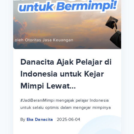
p
i
p
Danacita Ajak Pelajar di
an
Indonesia untuk Kejar
Mimpi Lewat
!
#JadiBeraniMimpi
a
at
a
#JadiBeraniMimpi mengajak pelajar Indonesia
untuk selalu optimis dalam mengejar mimpinya
ri
ri
By
Eka Danacita
2025-06-04