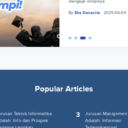
mengejar mimpinya
By
Eka Danacita
2025-06-04
Popular Articles
3
urusan Teknik Informatika
Jurusan Manajemen
dalah: Info dan Prospek
Adalah: Informasi
erjanya Lengkap
Terlengkapnya!