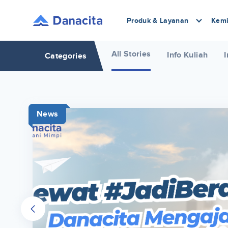
Produk & Layanan
Kemi
All Stories
Info Kuliah
I
Categories
News
r