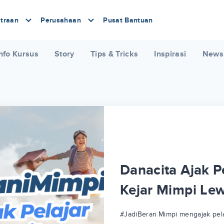
traan
Perusahaan
Pusat Bantuan
nfo Kursus
Story
Tips & Tricks
Inspirasi
News
Danacita Ajak Pe
Kejar Mimpi Le
#JadiBeraniMimpi mengajak pela