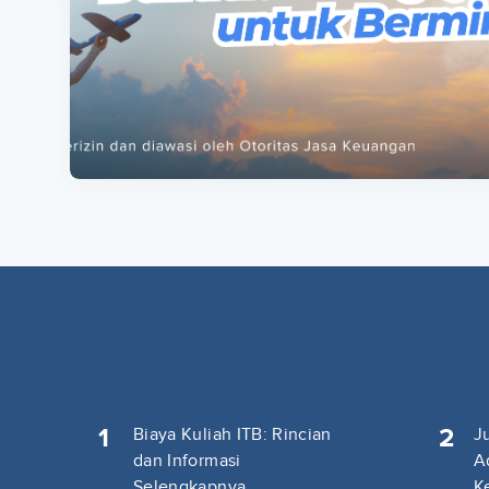
ta
ta
1
2
Biaya Kuliah ITB: Rincian
J
dan Informasi
A
Selengkapnya
K