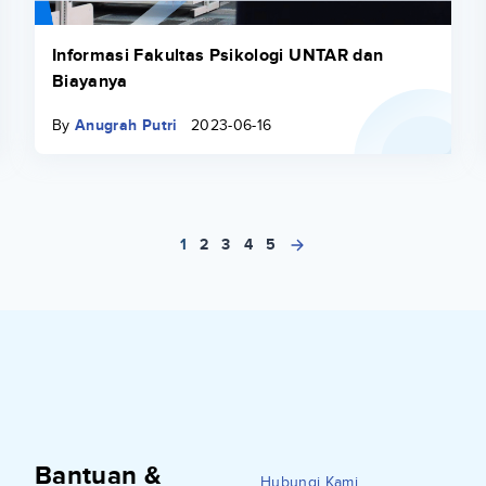
Informasi Fakultas Psikologi UNTAR dan
Biayanya
By
Anugrah Putri
2023-06-16
1
2
3
4
5
Bantuan &
Hubungi Kami