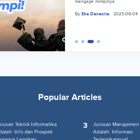
mengejar mimpinya
By
Eka Danacita
2025-06-04
Popular Articles
3
urusan Teknik Informatika
Jurusan Manajemen
dalah: Info dan Prospek
Adalah: Informasi
erjanya Lengkap
Terlengkapnya!