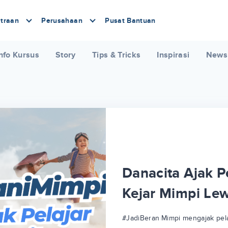
traan
Perusahaan
Pusat Bantuan
nfo Kursus
Story
Tips & Tricks
Inspirasi
News
Danacita Ajak Pe
Kejar Mimpi Le
#JadiBeraniMimpi mengajak pela