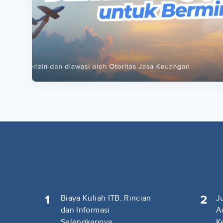
ta
ta
1
2
Biaya Kuliah ITB: Rincian
J
dan Informasi
A
Selengkapnya
K