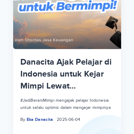
p
i
p
Danacita Ajak Pelajar di
an
Indonesia untuk Kejar
Mimpi Lewat
!
#JadiBeraniMimpi
a
at
a
#JadiBeraniMimpi mengajak pelajar Indonesia
untuk selalu optimis dalam mengejar mimpinya
ri
ri
By
Eka Danacita
2025-06-04