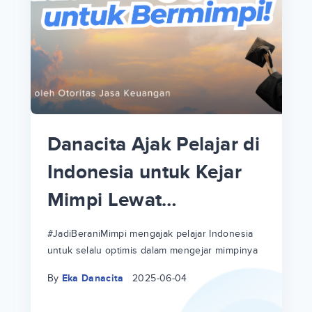
p
i
p
Danacita Ajak Pelajar di
an
Indonesia untuk Kejar
Mimpi Lewat
!
#JadiBeraniMimpi
a
at
a
#JadiBeraniMimpi mengajak pelajar Indonesia
untuk selalu optimis dalam mengejar mimpinya
ri
ri
By
Eka Danacita
2025-06-04