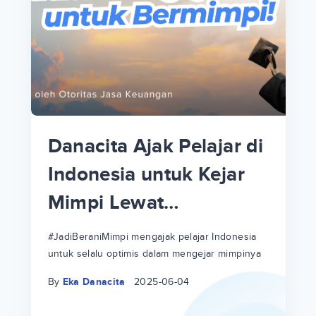
p
i
p
Danacita Ajak Pelajar di
an
Indonesia untuk Kejar
Mimpi Lewat
!
#JadiBeraniMimpi
a
at
a
#JadiBeraniMimpi mengajak pelajar Indonesia
untuk selalu optimis dalam mengejar mimpinya
ri
ri
By
Eka Danacita
2025-06-04