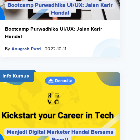
Bootcamp Purwadhika UI/UX: Jalan Karir
Handal
By
Anugrah Putri
2022-10-11
Info Kursus