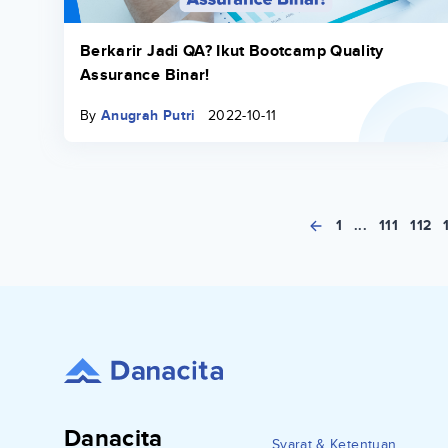
Berkarir Jadi QA? Ikut Bootcamp Quality
Assurance Binar!
By
Anugrah Putri
2022-10-11
1
...
111
112
Danacita
Syarat & Ketentuan