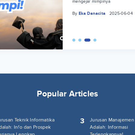
mengejar mimpinya
By
Eka Danacita
2025-06-04
Popular Articles
3
urusan Teknik Informatika
Jurusan Manajemen
dalah: Info dan Prospek
Adalah: Informasi
erjanya Lengkap
Terlengkapnya!