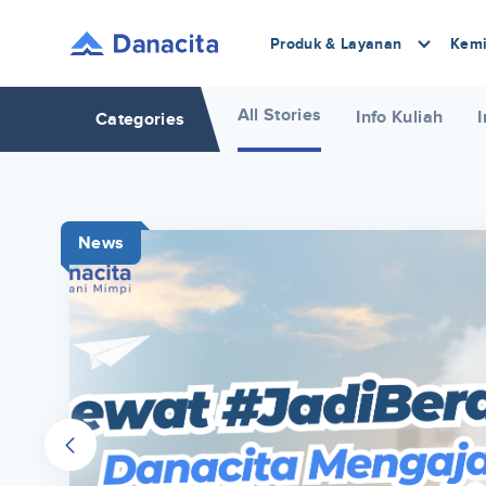
Produk & Layanan
Kemi
All Stories
Info Kuliah
I
Categories
News
r