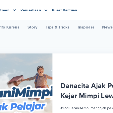
traan
Perusahaan
Pusat Bantuan
nfo Kursus
Story
Tips & Tricks
Inspirasi
News
Danacita Ajak Pe
Kejar Mimpi Le
#JadiBeraniMimpi mengajak pela