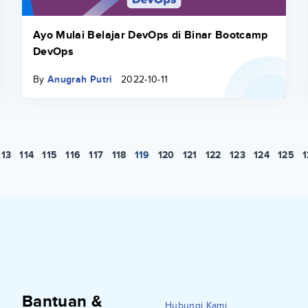
Ayo Mulai Belajar DevOps di Binar Bootcamp
DevOps
By
Anugrah Putri
2022-10-11
113
114
115
116
117
118
119
120
121
122
123
124
125
Bantuan &
Hubungi Kami