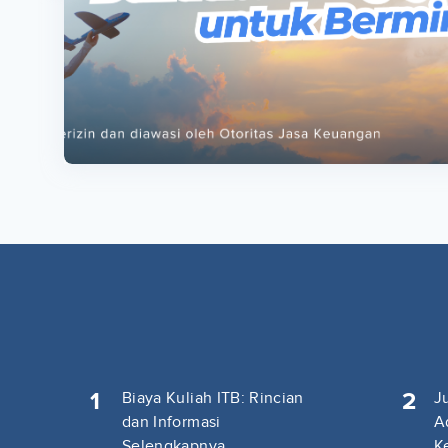
ta
ta
1
2
Biaya Kuliah ITB: Rincian
J
dan Informasi
A
Selengkapnya
K