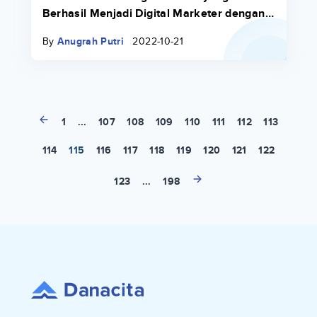
Berhasil Menjadi Digital Marketer dengan
SNPL Danacita
By
Anugrah Putri
2022-10-21
1
...
107
108
109
110
111
112
113
114
115
116
117
118
119
120
121
122
123
...
198