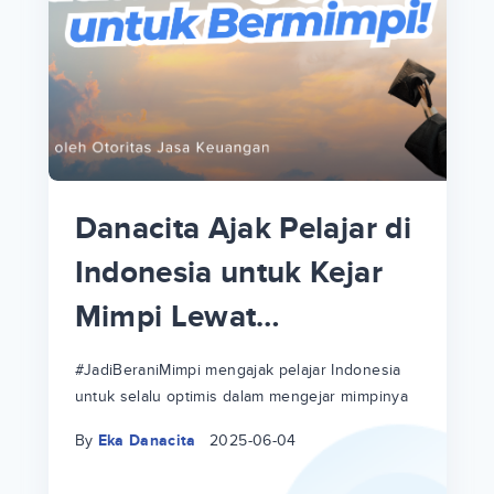
p
i
p
Danacita Ajak Pelajar di
an
Indonesia untuk Kejar
Mimpi Lewat
!
#JadiBeraniMimpi
a
at
a
#JadiBeraniMimpi mengajak pelajar Indonesia
untuk selalu optimis dalam mengejar mimpinya
ri
ri
By
Eka Danacita
2025-06-04