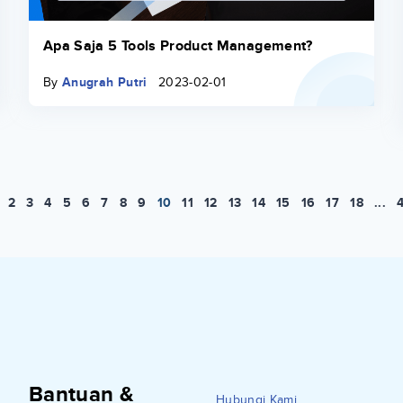
Apa Saja 5 Tools Product Management?
By
Anugrah Putri
2023-02-01
2
3
4
5
6
7
8
9
10
11
12
13
14
15
16
17
18
...
Bantuan &
Hubungi Kami