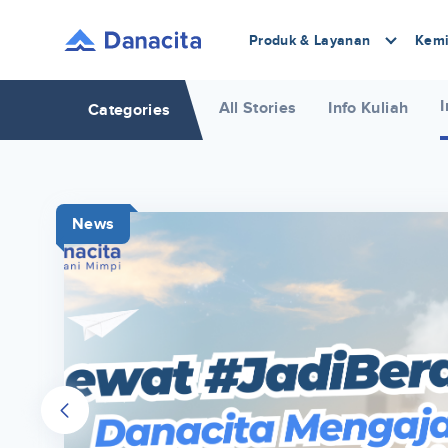
Produk & Layanan
Kemi
I
All Stories
Info Kuliah
Categories
News
r