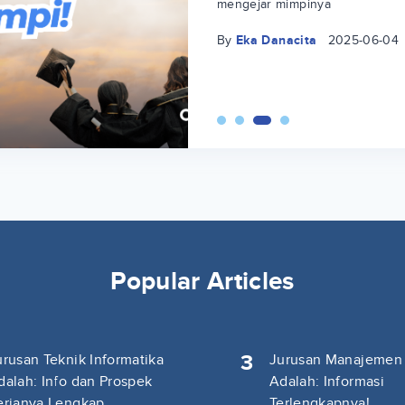
mengejar mimpinya
By
Eka Danacita
2025-06-04
Popular Articles
3
urusan Teknik Informatika
Jurusan Manajemen
dalah: Info dan Prospek
Adalah: Informasi
erjanya Lengkap
Terlengkapnya!