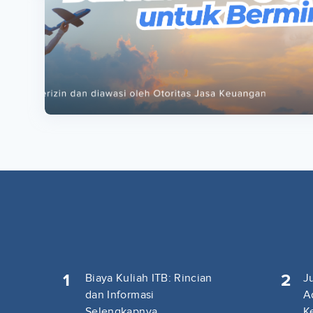
ta
ta
1
2
Biaya Kuliah ITB: Rincian
J
dan Informasi
A
Selengkapnya
K