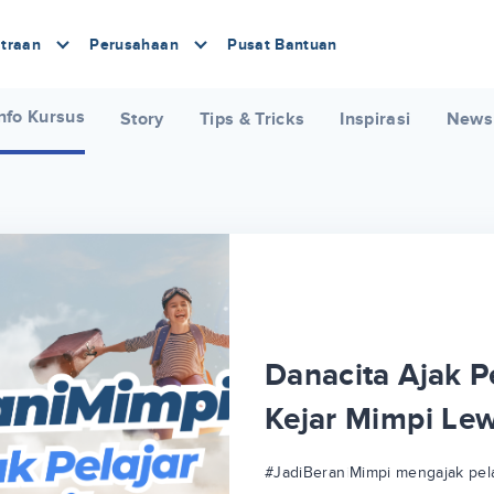
traan
Perusahaan
Pusat Bantuan
nfo Kursus
Story
Tips & Tricks
Inspirasi
News
Danacita Ajak Pe
Kejar Mimpi Le
#JadiBeraniMimpi mengajak pela