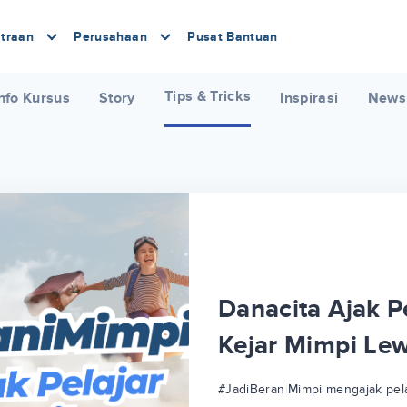
traan
Perusahaan
Pusat Bantuan
Tips & Tricks
nfo Kursus
Story
Inspirasi
News
Danacita Ajak Pe
Kejar Mimpi Le
#JadiBeraniMimpi mengajak pela