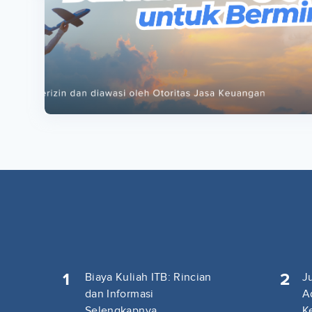
ta
ta
1
2
Biaya Kuliah ITB: Rincian
J
dan Informasi
A
Selengkapnya
K