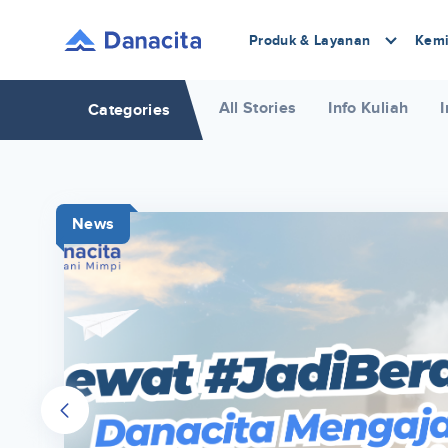
Produk & Layanan
Kemi
All Stories
Info Kuliah
I
Categories
News
r