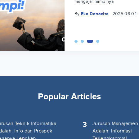
mengejar mimpinya
By
Eka Danacita
2025-06-04
Popular Articles
3
urusan Teknik Informatika
Jurusan Manajemen
dalah: Info dan Prospek
Adalah: Informasi
erjanya Lengkap
Terlengkapnya!