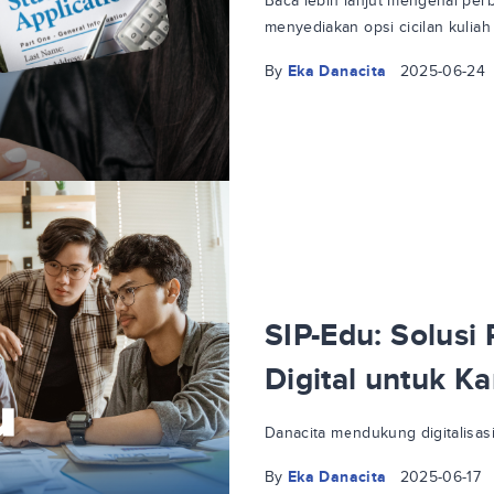
Baca lebih lanjut mengenai per
menyediakan opsi cicilan kuliah
By
Eka Danacita
2025-06-24
SIP-Edu: Solusi
Digital untuk 
Danacita mendukung digitalisasi
By
Eka Danacita
2025-06-17