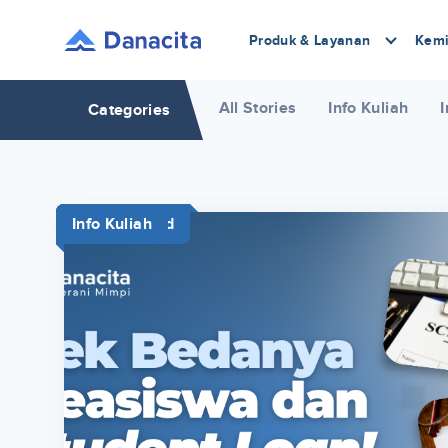
Produk & Layanan
Kemi
All Stories
Info Kuliah
I
Categories
Study Abroad
News
News
Info Kuliah