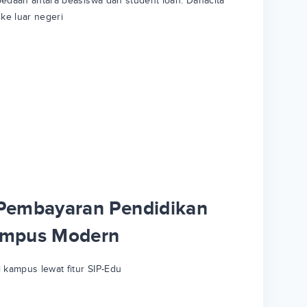
bedaan antara beasiswa dan student loan. Danacita
 ke luar negeri
 Pembayaran Pendidikan
Kampus Modern
 kampus lewat fitur SIP-Edu