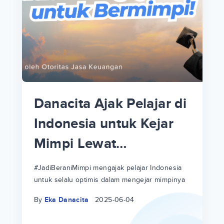
p
i
p
Danacita Ajak Pelajar di
an
Indonesia untuk Kejar
Mimpi Lewat
!
#JadiBeraniMimpi
a
at
a
#JadiBeraniMimpi mengajak pelajar Indonesia
untuk selalu optimis dalam mengejar mimpinya
ri
ri
By
Eka Danacita
2025-06-04