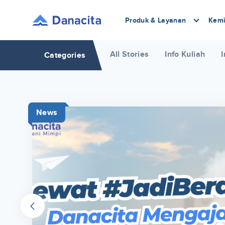
Produk & Layanan
Kemi
All Stories
Info Kuliah
I
Categories
News
r