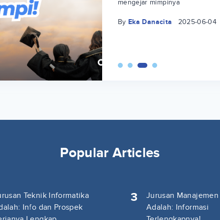
mengejar mimpinya
By
Eka Danacita
2025-06-04
Popular Articles
3
urusan Teknik Informatika
Jurusan Manajemen
dalah: Info dan Prospek
Adalah: Informasi
erjanya Lengkap
Terlengkapnya!