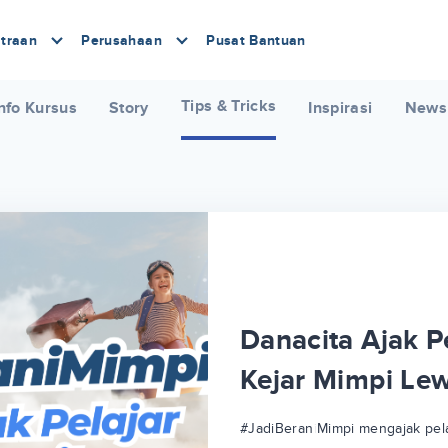
traan
Perusahaan
Pusat Bantuan
Tips & Tricks
nfo Kursus
Story
Inspirasi
News
Danacita Ajak Pe
Kejar Mimpi Le
#JadiBeraniMimpi mengajak pela