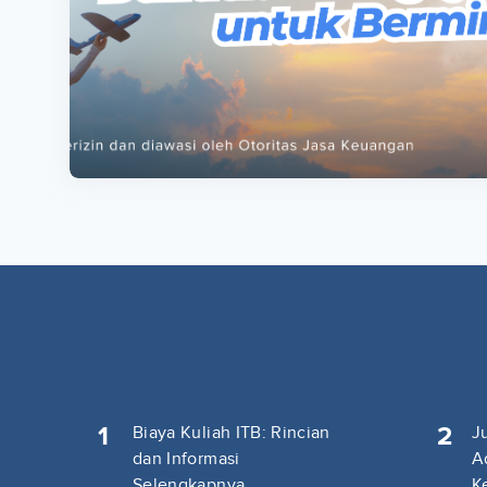
ta
ta
1
2
Biaya Kuliah ITB: Rincian
J
dan Informasi
A
Selengkapnya
K