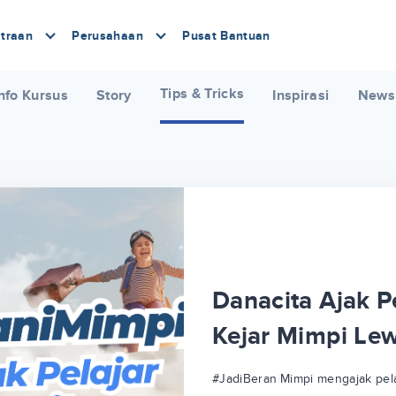
traan
Perusahaan
Pusat Bantuan
Tips & Tricks
nfo Kursus
Story
Inspirasi
News
Danacita Ajak Pe
Kejar Mimpi Le
#JadiBeraniMimpi mengajak pela