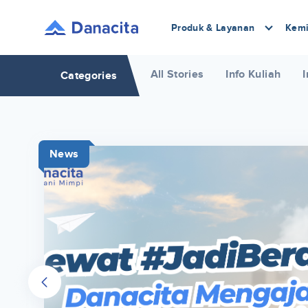
Produk & Layanan
Kemi
All Stories
Info Kuliah
I
Categories
News
r