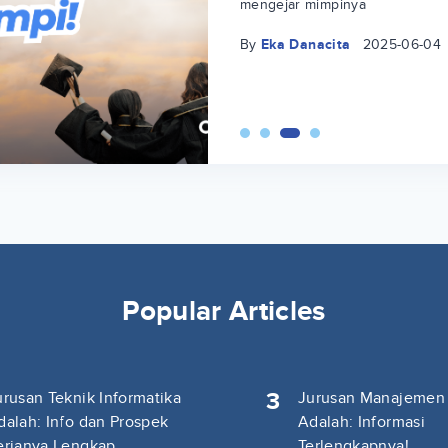
mengejar mimpinya
By
Eka Danacita
2025-06-04
Popular Articles
3
urusan Teknik Informatika
Jurusan Manajemen
dalah: Info dan Prospek
Adalah: Informasi
erjanya Lengkap
Terlengkapnya!