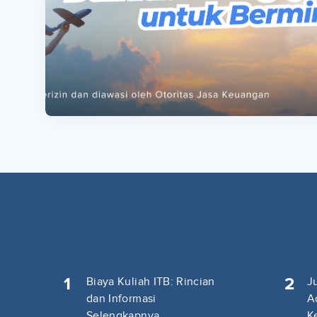
ta
ta
1
2
Biaya Kuliah ITB: Rincian
J
dan Informasi
A
Selengkapnya
K