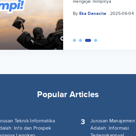
mengejar mimpinya
By
Eka Danacita
2025-06-04
Popular Articles
3
urusan Teknik Informatika
Jurusan Manajemen
dalah: Info dan Prospek
Adalah: Informasi
erjanya Lengkap
Terlengkapnya!