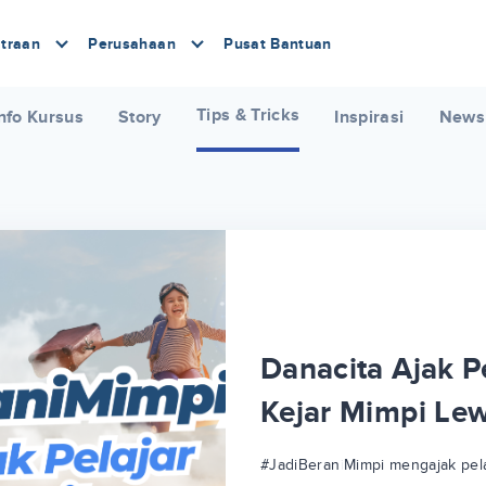
traan
Perusahaan
Pusat Bantuan
Tips & Tricks
nfo Kursus
Story
Inspirasi
News
Danacita Ajak Pe
Kejar Mimpi Le
#JadiBeraniMimpi mengajak pela