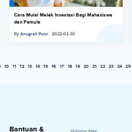
Cara Mulai Melek Investasi Bagi Mahasiswa
dan Pemula
By
Anugrah Putri
2022-03-30
9
10
11
12
13
14
15
16
17
18
19
20
21
22
23
24
25
Bantuan &
Hubungi Kami