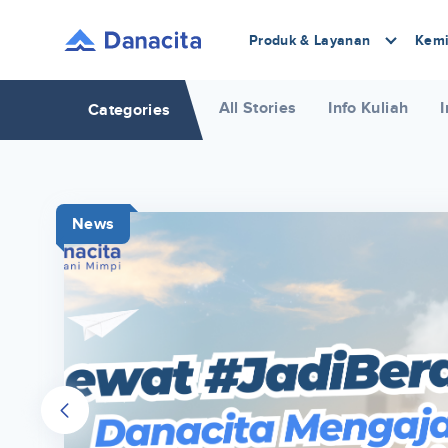
Produk & Layanan
Kemi
All Stories
Info Kuliah
I
Categories
News
r