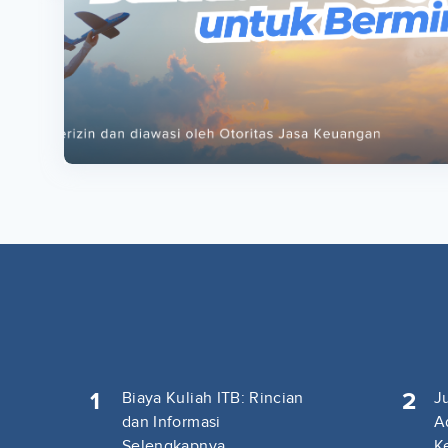
ta
ta
1
2
Biaya Kuliah ITB: Rincian
J
dan Informasi
A
Selengkapnya
K